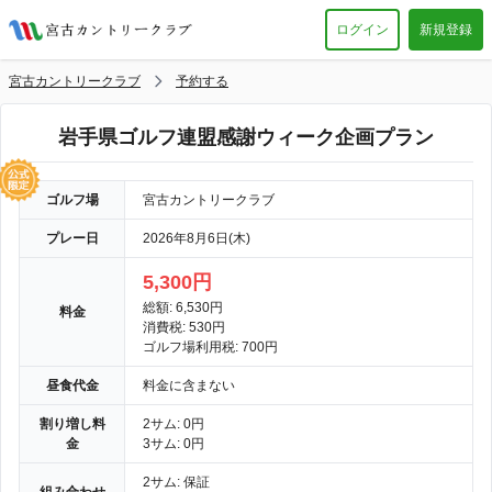
ログイン
新規登録
宮古カントリークラブ
予約する
岩手県ゴルフ連盟感謝ウィーク企画プラン
ゴルフ場
宮古カントリークラブ
プレー日
2026年8月6日(木)
5,300円
総額: 6,530円
料金
消費税: 530円
ゴルフ場利用税: 700円
昼食代金
料金に含まない
割り増し料
2サム: 0円
金
3サム: 0円
2サム: 保証