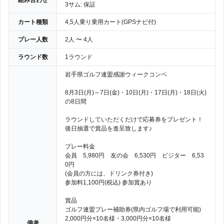
組み合わせ
3サム: 保証
カート種類
4,5人乗り乗用カート(GPSナビ付)
プレー人数
2人 〜 4人
ラウンド数
1ラウンド
岩手県ゴルフ連盟感謝ウィークコンペ
8月3日(月)～7日(金)・10日(月)・17日(月)・18日(火)
の8日間
ラウンドしていただくだけで応募券をプレゼント！
後日抽選で賞品を進呈致します♪
プレー料金
会員 5,980円 友の会 6,530円 ビジター 6,53
0円
(会員の方には、ドリンク券付き)
参加料1,100円(税込) 参加賞あり
賞品
ゴルフ連盟プレー補助券(県内ゴルフ場で利用可能)
2,000円分×10名様・3,000円分×10名様
備考