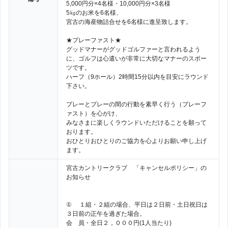
5,000円分×4名様・10,000円分×3名様
5㎏のお米を6名様、
宮古の海産物詰合せを6名様に進呈致します。
★プレーファスト★
グッドマナーがグッドゴルファーと言われるよう
に、ゴルフは心遣いが非常に大切なマナーのスポー
ツです。
ハーフ（9ホール）2時間15分以内を目安にラウンド
下さい。
プレーとプレーの間の行動を素早く行う（プレーフ
ァスト）を心がけ、
みなさまに楽しくラウンドいただけることを願って
おります。
おひとりおひとりのご協力を心よりお願い申し上げ
ます。
宮古カントリークラブ 「キャンセルポリシー」の
お知らせ
① １組・２組の場合、平日は２日前・土日祝日は
３日前の正午を過ぎた場合。
会 員・全日２，０００円(1人当たり)