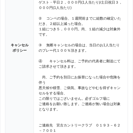
ゲスト・平日２，０００円(1人当たり)/土日祝日３，
０００円(1人当たり)
② コンペの場合、１週間前までに組数の確定いた
だき、２組以上減った場合。
１組につき５，０００円。尚、１組の減少は対象外
です。
キャンセル
③ 無断キャンセルの場合は、当日のお1人当たり
ポリシー
のプレー代１００％頂きます。
④ キャンセル料は、ご予約の代表者に郵送にて
ご請求させて頂きます。
尚、ご予約を別日にお振替になった場合や危険を
伴う
悪天候や積雪、ご病気、事故などやむを得ずキャン
セルをする場合、
この限りではございません。必ずゴルフ場に
ご連絡をお願い致します。ご連絡が無い場合は対象
となります。
ご連絡先 宮古カントリークラブ ０１９３－６２
－７００１