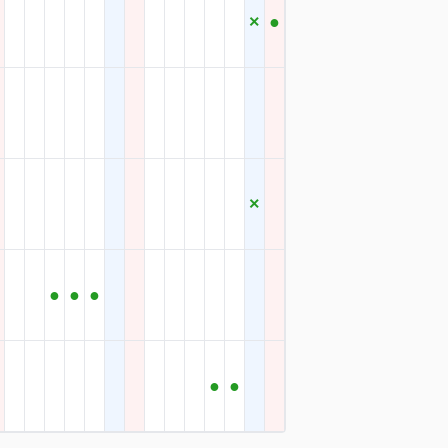
×
●
×
●
●
●
●
●