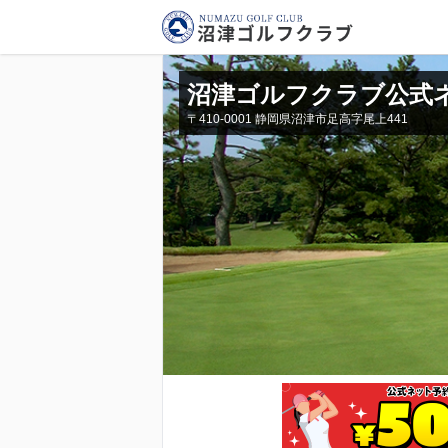
沼津ゴルフクラブ公式
〒410-0001 静岡県沼津市足高字尾上441