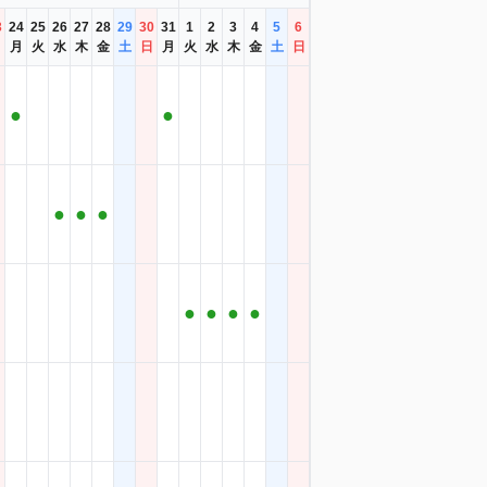
3
24
25
26
27
28
29
30
31
1
2
3
4
5
6
日
月
火
水
木
金
土
日
月
火
水
木
金
土
日
●
●
●
●
●
●
●
●
●