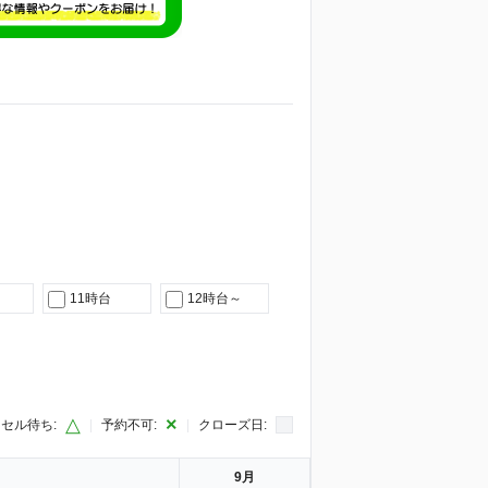
11時台
12時台～
△
×
セル待ち:
|
予約不可:
|
クローズ日:
9月