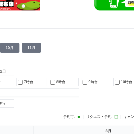
10月
11月
祝日
台
7時台
8時台
9時台
10時台
ディ
●
□
予約可:
|
リクエスト予約:
|
キャン
8月