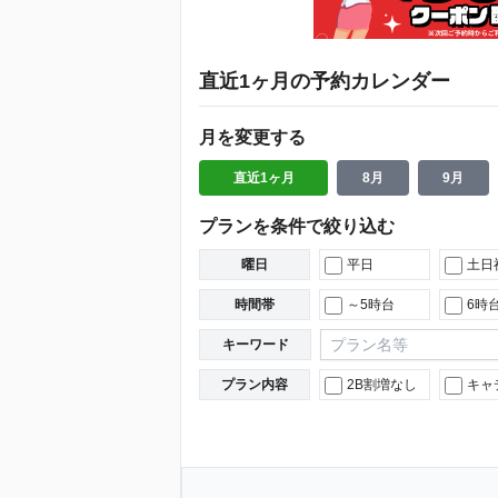
直近1ヶ月の予約カレンダー
月を変更する
直近1ヶ月
8月
9月
プランを条件で絞り込む
曜日
平日
土日
時間帯
～5時台
6時
キーワード
プラン内容
2B割増なし
キャ