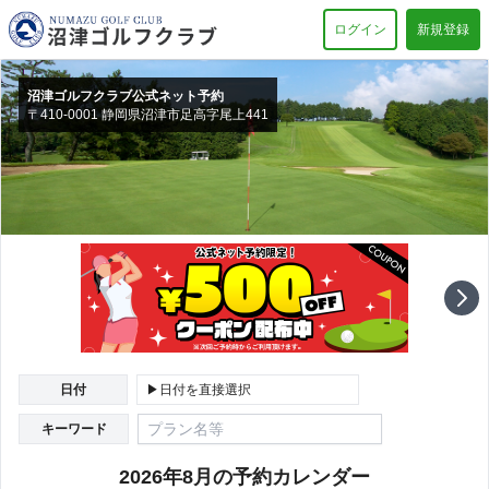
ログイン
新規登録
沼津ゴルフクラブ公式ネット予約
〒410-0001 静岡県沼津市足高字尾上441
日付
▶日付を直接選択
キーワード
2026年8月の予約カレンダー