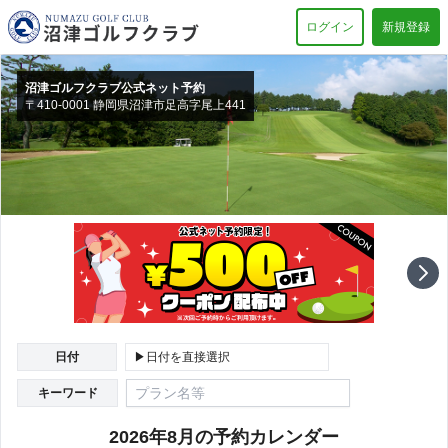
ログイン
新規登録
沼津ゴルフクラブ公式ネット予約
〒410-0001 静岡県沼津市足高字尾上441
日付
▶日付を直接選択
キーワード
2026年8月の予約カレンダー