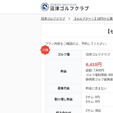
沼津ゴルフクラブ
【セルフデー！】GPSナビ
【
プラン内容をご確認の上、予約してください。
ゴルフ場
沼津ゴルフクラブ
6,410円
総額: 7,900円
料金
ゴルフ場利用税: 80
静岡県ゴルフ振興基金
昼食代金
料金に含まない
2サム: 0円
割り増し料金
3サム: 0円
2サム: 保証
組み合わせ