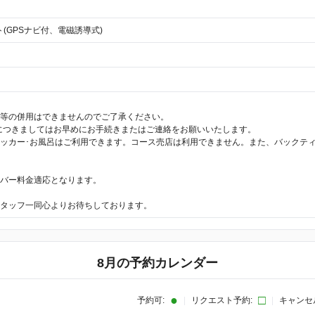
ト(GPSナビ付、電磁誘導式)
等の併用はできませんのでご了承ください。
につきましてはお早めにお手続きまたはご連絡をお願いいたします。
ッカー･お風呂はご利用できます。コース売店は利用できません。また、バックティ
バー料金適応となります。
タッフ一同心よりお待ちしております。
8月の予約カレンダー
●
□
予約可:
|
リクエスト予約:
|
キャンセ