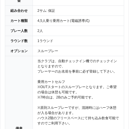
金
組み合わせ
2サム: 保証
カート種類
4,5人乗り乗用カート(電磁誘導式)
プレー人数
2人
ラウンド数
1ラウンド
オプション
スループレー
当クラブは、自動チェックイン機でのチェックイン
となりますので、
プレーヤーのお名前を事前に必ず登録して下さい。
乗用カートセルフ
※OUTスタートのスループレーとなります。ご希望
の場合は休憩も可能です。
※7時台は、2Bのみご予約可能です。
※原則スループレーですが、混雑時にはハーフ休憩
が入る場合があります。
ハウス2階のフリースペースにて持ち込み飲食可能で
すのでご利用下さい。
備考