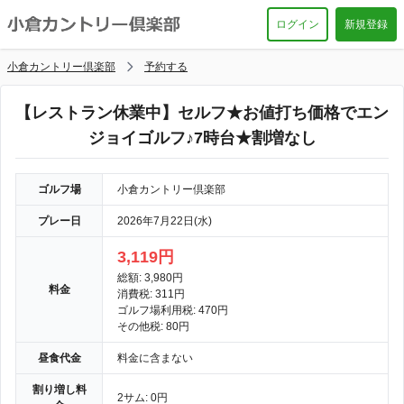
ログイン
新規登録
小倉カントリー倶楽部
予約する
【レストラン休業中】セルフ★お値打ち価格でエン
ジョイゴルフ♪7時台★割増なし
ゴルフ場
小倉カントリー倶楽部
プレー日
2026年7月22日(水)
3,119円
総額: 3,980円
料金
消費税: 311円
ゴルフ場利用税: 470円
その他税: 80円
昼食代金
料金に含まない
割り増し料
2サム: 0円