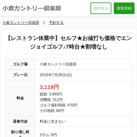
ログイン
新規登録
小倉カントリー倶楽部
予約する
【レストラン休業中】セルフ★お値打ち価格でエン
ジョイゴルフ♪7時台★割増なし
ゴルフ場
小倉カントリー倶楽部
プレー日
2026年7月28日(火)
3,119円
総額: 3,980円
料金
消費税: 311円
ゴルフ場利用税: 470円
その他税: 80円
昼食代金
料金に含まない
割り増し料
2サム: 0円