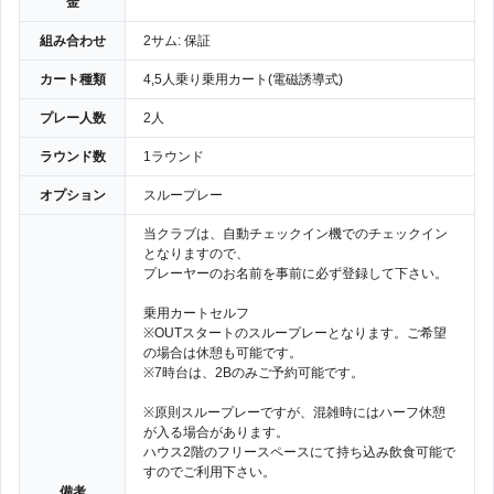
金
組み合わせ
2サム: 保証
カート種類
4,5人乗り乗用カート(電磁誘導式)
プレー人数
2人
ラウンド数
1ラウンド
オプション
スループレー
当クラブは、自動チェックイン機でのチェックイン
となりますので、
プレーヤーのお名前を事前に必ず登録して下さい。
乗用カートセルフ
※OUTスタートのスループレーとなります。ご希望
の場合は休憩も可能です。
※7時台は、2Bのみご予約可能です。
※原則スループレーですが、混雑時にはハーフ休憩
が入る場合があります。
ハウス2階のフリースペースにて持ち込み飲食可能で
すのでご利用下さい。
備考