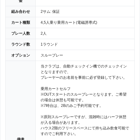
金
組み合わせ
2サム: 保証
カート種類
4,5人乗り乗用カート(電磁誘導式)
プレー人数
2人
ラウンド数
1ラウンド
オプション
スループレー
当クラブは、自動チェックイン機でのチェックイン
となりますので、
プレーヤーのお名前を事前に必ず登録して下さい。
乗用カートセルフ
※OUTスタートのスループレーとなります。ご希望
の場合は休憩も可能です。
※7時台は、2Bのみご予約可能です。
※原則スループレーですが、混雑時にはハーフ休憩
が入る場合があります。
ハウス2階のフリースペースにて持ち込み飲食可能で
すのでご利用下さい。
備考