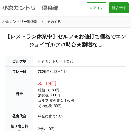
ログイン
新規登録
小倉カントリー倶楽部
予約する
【レストラン休業中】セルフ★お値打ち価格でエン
ジョイゴルフ♪7時台★割増なし
ゴルフ場
小倉カントリー倶楽部
プレー日
2026年8月3日(月)
3,119円
総額: 3,980円
料金
消費税: 311円
ゴルフ場利用税: 470円
その他税: 80円
昼食代金
料金に含まない
割り増し料
2サム: 0円