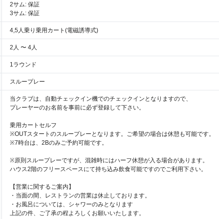
2サム: 保証
3サム: 保証
4,5人乗り乗用カート(電磁誘導式)
2人 〜 4人
1ラウンド
スループレー
当クラブは、自動チェックイン機でのチェックインとなりますので、
プレーヤーのお名前を事前に必ず登録して下さい。
乗用カートセルフ
※OUTスタートのスループレーとなります。ご希望の場合は休憩も可能です。
※7時台は、2Bのみご予約可能です。
※原則スループレーですが、混雑時にはハーフ休憩が入る場合があります。
ハウス2階のフリースペースにて持ち込み飲食可能ですのでご利用下さい。
【営業に関するご案内】
・当面の間、レストランの営業は休止しております。
・お風呂については、シャワーのみとなります
上記の件、ご了承の程よろしくお願いいたします。