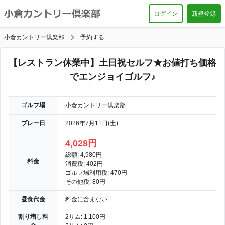
ログイン
新規登録
小倉カントリー倶楽部
予約する
【レストラン休業中】土日祝セルフ★お値打ち価格
でエンジョイゴルフ♪
ゴルフ場
小倉カントリー倶楽部
プレー日
2026年7月11日(土)
4,028円
総額: 4,980円
料金
消費税: 402円
ゴルフ場利用税: 470円
その他税: 80円
昼食代金
料金に含まない
割り増し料
2サム: 1,100円