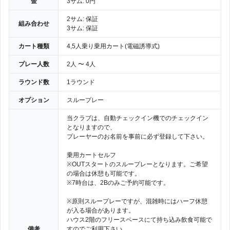
金
3サム: 0円
2サム: 保証
組み合わせ
3サム: 保証
カート種類
4,5人乗り乗用カート(電磁誘導式)
プレー人数
2人 〜 4人
ラウンド数
1ラウンド
オプション
スループレー
当クラブは、自動チェックイン機でのチェックイン
となりますので、
プレーヤーのお名前を事前に必ず登録して下さい。
乗用カートセルフ
※OUTスタートのスループレーとなります。ご希望
の場合は休憩も可能です。
※7時台は、2Bのみご予約可能です。
※原則スループレーですが、混雑時にはハーフ休憩
が入る場合があります。
ハウス2階のフリースペースにて持ち込み飲食可能で
備考
すのでご利用下さい。