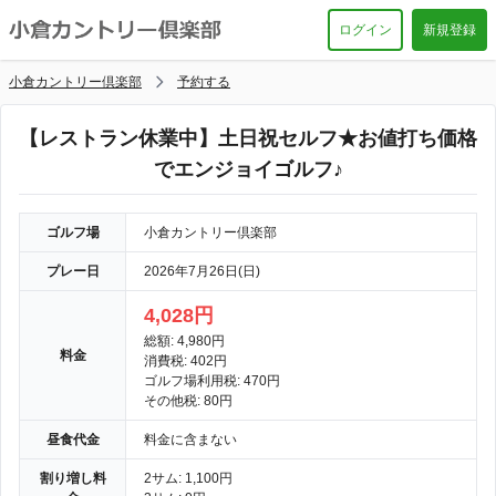
ログイン
新規登録
小倉カントリー倶楽部
予約する
【レストラン休業中】土日祝セルフ★お値打ち価格
でエンジョイゴルフ♪
ゴルフ場
小倉カントリー倶楽部
プレー日
2026年7月26日(日)
4,028円
総額: 4,980円
料金
消費税: 402円
ゴルフ場利用税: 470円
その他税: 80円
昼食代金
料金に含まない
割り増し料
2サム: 1,100円