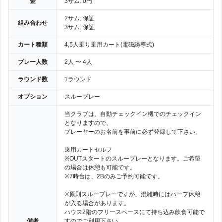
金
3サム: 0円
2サム: 保証
組み合わせ
3サム: 保証
カート種類
4,5人乗り乗用カート(電磁誘導式)
プレー人数
2人 〜 4人
ラウンド数
1ラウンド
オプション
スループレー
当クラブは、自動チェックイン機でのチェックイン
となりますので、
プレーヤーのお名前を事前に必ず登録して下さい。
乗用カートセルフ
※OUTスタートのスループレーとなります。ご希望
の場合は休憩も可能です。
※7時台は、2Bのみご予約可能です。
※原則スループレーですが、混雑時にはハーフ休憩
が入る場合があります。
ハウス2階のフリースペースにて持ち込み飲食可能で
備考
すのでご利用下さい。