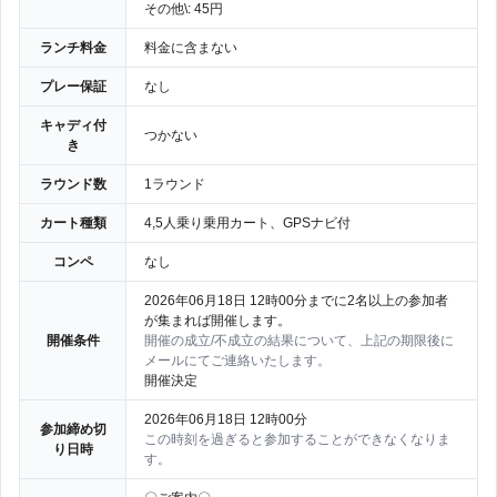
その他\: 45円
ランチ料金
料金に含まない
プレー保証
なし
キャディ付
つかない
き
ラウンド数
1ラウンド
カート種類
4,5人乗り乗用カート、GPSナビ付
コンペ
なし
2026年06月18日 12時00分までに2名以上の参加者
が集まれば開催します。
開催条件
開催の成立/不成立の結果について、上記の期限後に
メールにてご連絡いたします。
開催決定
2026年06月18日 12時00分
参加締め切
この時刻を過ぎると参加することができなくなりま
り日時
す。