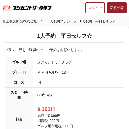
ログイン
新規登録
富士観光開発株式会社
一人予約プラン
1人予約 平日セルフ☆
1人予約 平日セルフ☆
プラン内容をご確認の上、ご予約をお願いします。
ゴルフ場
フジカントリークラブ
プレー日
2026年6月19日(金)
コース
IN
スタート時
08時14分
間
9,323円
総額: 10,800円
料金
消費税: 932円
ゴルフ場利用税: 500円