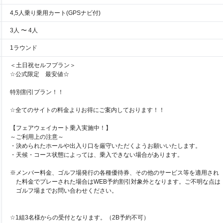
4,5人乗り乗用カート(GPSナビ付)
3人 〜 4人
1ラウンド
＜土日祝セルフプラン＞
☆公式限定 最安値☆
特別割引プラン！！
☆全てのサイトの料金よりお得にご案内しております！！
【フェアウェイカート乗入実施中！】
～ご利用上の注意～
・決められたホールや出入り口を厳守いただくようお願いいたします。
・天候・コース状態によっては、乗入できない場合があります。
※メンバー料金、ゴルフ場発行の各種優待券、その他のサービス等を適用され
た料金でプレーされた場合はWEB予約割引対象外となります。ご不明な点は
ゴルフ場までお問い合わせください。
☆1組3名様からの受付となります。（2B予約不可）