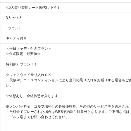
4,5人乗り乗用カート(GPSナビ付)
3人 〜 4人
1ラウンド
キャディ付き
＜平日キャディ付きプラン＞
☆公式限定 最安値☆
特別割引プラン！！
☆フェアウェイ乗り入れＯＫ!!
天候や、コースコンディションにより当日の乗り入れをお断りする場合もご
い。
☆休憩あり。全組休憩が入ります。
※メンバー料金、ゴルフ場発行の各種優待券、その他のサービス等を適用され
た料金でプレーされた場合はWEB予約割引対象外となります。ご不明な点は
ゴルフ場までお問い合わせください。