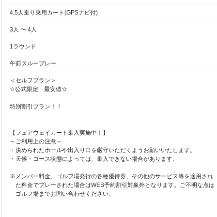
4,5人乗り乗用カート(GPSナビ付)
3人 〜 4人
1ラウンド
午前スループレー
＜セルフプラン＞
☆公式限定 最安値☆
特別割引プラン！！
【フェアウェイカート乗入実施中！】
～ご利用上の注意～
・決められたホールや出入り口を厳守いただくようお願いいたします。
・天候・コース状態によっては、乗入できない場合があります。
※メンバー料金、ゴルフ場発行の各種優待券、その他のサービス等を適用され
た料金でプレーされた場合はWEB予約割引対象外となります。ご不明な点は
ゴルフ場までお問い合わせください。