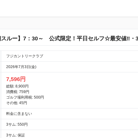
スルー】7：30～ 公式限定！平日セルフ☆最安値‼・
フジカントリークラブ
2026年7月3日(金)
7,596円
総額: 8,900円
消費税: 759円
ゴルフ場利用税: 500円
その他: 45円
料金に含まない
3サム: 550円
3サム: 保証