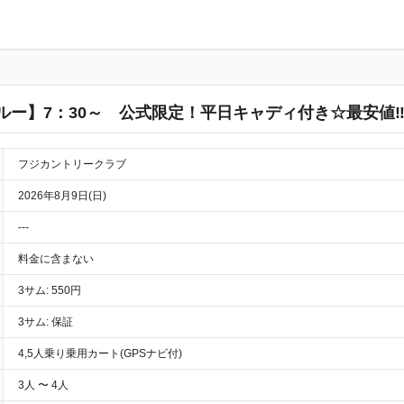
ルー】7：30～ 公式限定！平日キャディ付き☆最安値‼
フジカントリークラブ
2026年8月9日(日)
---
料金に含まない
3サム: 550円
3サム: 保証
4,5人乗り乗用カート(GPSナビ付)
3人 〜 4人