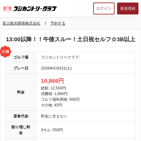
ログイン
新規登録
富士観光開発株式会社
予約する
13:00以降！！午後スルー！土日祝セルフ☆3B以上
ゴルフ場
フジカントリークラブ
プレー日
2026年6月6日(土)
10,869円
総額: 12,500円
料金
消費税: 1,086円
ゴルフ場利用税: 500円
その他: 45円
昼食代金
料金に含まない
割り増し料
3サム: 550円
金