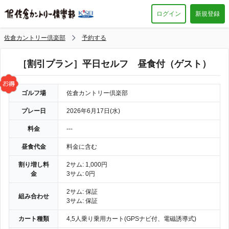
ログイン
新規登録
佐倉カントリー倶楽部
予約する
［割引プラン］平日セルフ 昼食付（ゲスト）
ゴルフ場
佐倉カントリー倶楽部
プレー日
2026年6月17日(水)
料金
---
昼食代金
料金に含む
割り増し料
2サム: 1,000円
金
3サム: 0円
2サム: 保証
組み合わせ
3サム: 保証
カート種類
4,5人乗り乗用カート(GPSナビ付、電磁誘導式)