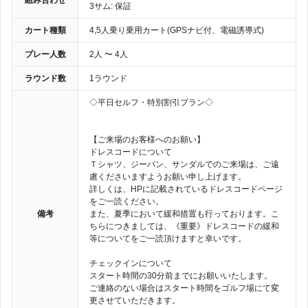
組み合わせ
3サム: 保証
カート種類
4,5人乗り乗用カート(GPSナビ付、電磁誘導式)
プレー人数
2人 〜 4人
ラウンド数
1ラウンド
◇平日セルフ・特別割引プラン◇
【ご来場のお客様へのお願い】
ドレスコードについて
Ｔシャツ、ジーパン、サンダルでのご来場は、ご遠
慮くださいますようお願い申し上げます。
詳しくは、HPに記載されているドレスコードページ
をご一読ください。
備考
また、夏季において緩和措置も行っております。こ
ちらにつきましては、《重要》ドレスコードの緩和
等についてをご一読頂けますと幸いです。
チェックインについて
スタート時間の30分前までにお願いいたします。
ご連絡のない場合はスタート時間をゴルフ場にて変
更させていただきます。