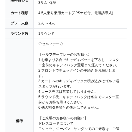
組み合わせ
3サム: 保証
カート種類
4,5人乗り乗用カート(GPSナビ付、電磁誘導式)
プレー人数
2人 〜 4人
ラウンド数
1ラウンド
◇セルフデー◇
【セルフデープレーのお客様へ】
1.お車より各自でキャディバックを下ろし、マスタ
ー室前のキャディバック置場まで運んでください。
2.フロントでチェックインの手続きをお願いしま
す。
3.カートへのキャディバックの積み込みはゴルフ場
スタッフが行います。
4.コース売店は営業しておりません。
5.ラウンド後、キャディバックは各自でマスター室
前からお持ち帰りください。
6.他の割引券等との併用はできません。
【ご来場のお客様へのお願い】
備考
ドレスコードについて
Ｔシャツ、ジーパン、サンダルでのご来場は、ご遠