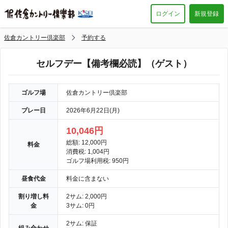
ログイン
新規登録
佐倉カントリー倶楽部
予約する
セルフデー【備考欄必読】（ゲスト）
ゴルフ場
佐倉カントリー倶楽部
プレー日
2026年6月22日(月)
10,046円
総額: 12,000円
料金
消費税: 1,004円
ゴルフ場利用税: 950円
昼食代金
料金に含まない
割り増し料
2サム: 2,000円
金
3サム: 0円
2サム: 保証