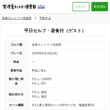
ログイン
新規登録
佐倉カントリー倶楽部
予約する
平日セルフ・昼食付（ゲスト）
ゴルフ場
佐倉カントリー倶楽部
プレー日
2026年6月16日(火)
料金
---
昼食代金
料金に含む
割り増し料
2サム: 1,000円
金
3サム: 0円
2サム: 保証
組み合わせ
3サム: 保証
カート種類
4,5人乗り乗用カート(GPSナビ付、電磁誘導式)