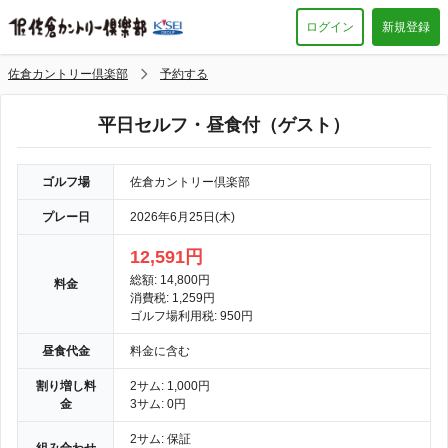
ログイン
新規登録
佐倉カントリー倶楽部
予約する
平日セルフ・昼食付（ゲスト）
ゴルフ場
佐倉カントリー倶楽部
プレー日
2026年6月25日(木)
12,591円
総額: 14,800円
料金
消費税: 1,259円
ゴルフ場利用税: 950円
昼食代金
料金に含む
割り増し料
2サム: 1,000円
金
3サム: 0円
2サム: 保証