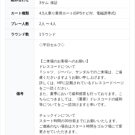
組み合わせ
3サム: 保証
カート種類
4,5人乗り乗用カート(GPSナビ付、電磁誘導式)
プレー人数
2人 〜 4人
ラウンド数
1ラウンド
◇平日セルフ◇
【ご来場のお客様へのお願い】
ドレスコードについて
Ｔシャツ、ジーパン、サンダルでのご来場は、ご遠
慮くださいますようお願い申し上げます。
詳しくは、HPに記載されているドレスコードページ
をご一読ください。
備考
また、夏季において緩和措置も行っております。こ
ちらにつきましては、《重要》ドレスコードの緩和
等についてをご一読頂けますと幸いです。
チェックインについて
スタート時間の30分前までにお願いいたします。
ご連絡のない場合はスタート時間をゴルフ場にて変
更させていただきます。