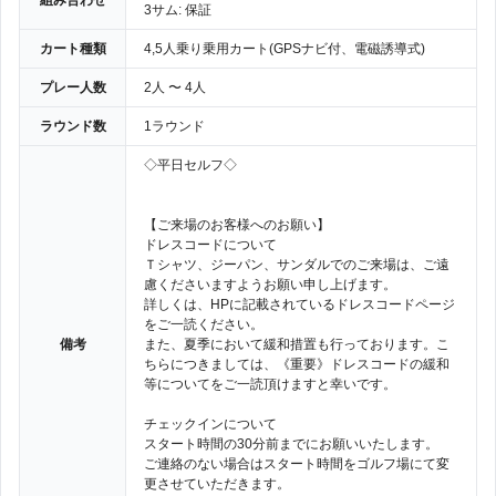
組み合わせ
3サム: 保証
カート種類
4,5人乗り乗用カート(GPSナビ付、電磁誘導式)
プレー人数
2人 〜 4人
ラウンド数
1ラウンド
◇平日セルフ◇
【ご来場のお客様へのお願い】
ドレスコードについて
Ｔシャツ、ジーパン、サンダルでのご来場は、ご遠
慮くださいますようお願い申し上げます。
詳しくは、HPに記載されているドレスコードページ
をご一読ください。
備考
また、夏季において緩和措置も行っております。こ
ちらにつきましては、《重要》ドレスコードの緩和
等についてをご一読頂けますと幸いです。
チェックインについて
スタート時間の30分前までにお願いいたします。
ご連絡のない場合はスタート時間をゴルフ場にて変
更させていただきます。