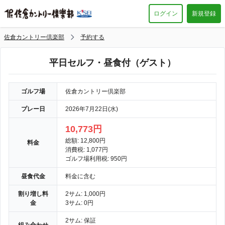
ログイン
新規登録
佐倉カントリー倶楽部
予約する
平日セルフ・昼食付（ゲスト）
ゴルフ場
佐倉カントリー倶楽部
プレー日
2026年7月22日(水)
10,773円
総額: 12,800円
料金
消費税: 1,077円
ゴルフ場利用税: 950円
昼食代金
料金に含む
割り増し料
2サム: 1,000円
金
3サム: 0円
2サム: 保証