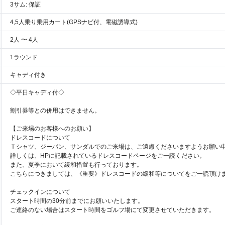
3サム: 保証
4,5人乗り乗用カート(GPSナビ付、電磁誘導式)
2人 〜 4人
1ラウンド
キャディ付き
◇平日キャディ付◇
割引券等との併用はできません。
【ご来場のお客様へのお願い】
ドレスコードについて
Ｔシャツ、ジーパン、サンダルでのご来場は、ご遠慮くださいますようお願い
詳しくは、HPに記載されているドレスコードページをご一読ください。
また、夏季において緩和措置も行っております。
こちらにつきましては、《重要》ドレスコードの緩和等についてをご一読頂け
チェックインについて
スタート時間の30分前までにお願いいたします。
ご連絡のない場合はスタート時間をゴルフ場にて変更させていただきます。