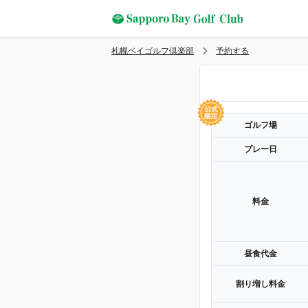
札幌ベイゴルフ倶楽部
予約する
ゴルフ場
プレー日
料金
昼食代金
割り増し料金