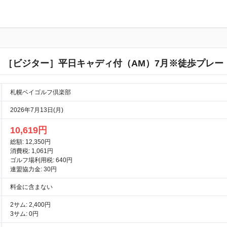
［ビジター］平日キャディ付（AM）7月※徒歩プレー
札幌ベイゴルフ倶楽部
2026年7月13日(月)
10,619円
総額: 12,350円
消費税: 1,061円
ゴルフ場利用税: 640円
連盟協力金: 30円
料金に含まない
2サム: 2,400円
3サム: 0円