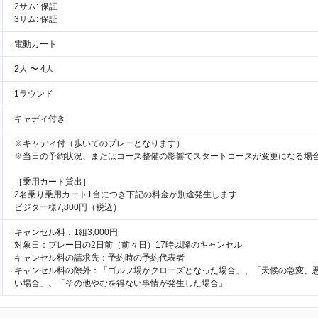
2サム: 保証
3サム: 保証
電動カート
2人 〜 4人
1ラウンド
キャディ付き
※キャディ付（歩いてのプレーとなります）
※当日の予約状況、またはコース整備の影響でスタートコースが変更になる場
［乗用カート貸出］
2名乗り乗用カート1台につき下記の料金が別途発生します
ビジター様7,800円（税込）
キャンセル料：1組3,000円
対象日：プレー日の2日前（前々日）17時以降のキャンセル
キャンセル料の請求先：予約時の予約代表者
キャンセル料の除外：「ゴルフ場がクローズとなった場合」、「天候の急変、
い場合」、「その他やむを得ない事情が発生した場合」