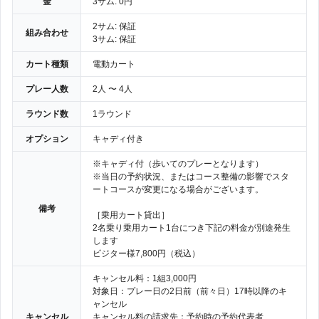
金
3サム: 0円
2サム: 保証
組み合わせ
3サム: 保証
カート種類
電動カート
プレー人数
2人 〜 4人
ラウンド数
1ラウンド
オプション
キャディ付き
※キャディ付（歩いてのプレーとなります）
※当日の予約状況、またはコース整備の影響でスタ
ートコースが変更になる場合がございます。
備考
［乗用カート貸出］
2名乗り乗用カート1台につき下記の料金が別途発生
します
ビジター様7,800円（税込）
キャンセル料：1組3,000円
対象日：プレー日の2日前（前々日）17時以降のキ
ャンセル
キャンセル
キャンセル料の請求先：予約時の予約代表者