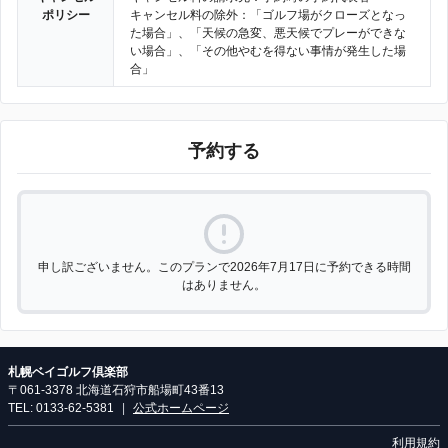
ポリシー
キャンセル料の除外：「ゴルフ場がクローズとなっ
た場合」、「天候の急変、悪天候でプレーができな
い場合」、「その他やむを得ない事情が発生した場
合」
予約する
申し訳ございません。このプランで2026年7月17日に予約できる時間
はありません。
札幌ベイゴルフ倶楽部
〒061-3378 北海道石狩市船場町43番13
TEL: 0133-62-5381
|
公式ホームページ
利用規約