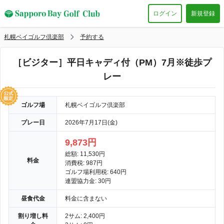
ログイン
新規登録
札幌ベイゴルフ倶楽部
予約する
［ビジター］平日キャディ付（PM）7月※徒歩プ
レー
ゴルフ場
札幌ベイゴルフ倶楽部
プレー日
2026年7月17日(金)
9,873円
総額: 11,530円
料金
消費税: 987円
ゴルフ場利用税: 640円
連盟協力金: 30円
昼食代金
料金に含まない
割り増し料
2サム: 2,400円