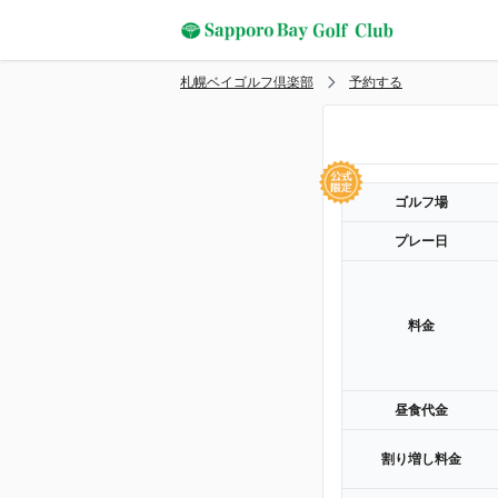
札幌ベイゴルフ倶楽部
予約する
ゴルフ場
プレー日
料金
昼食代金
割り増し料金