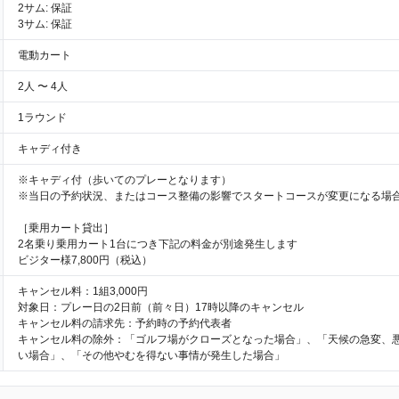
2サム: 保証
3サム: 保証
電動カート
2人 〜 4人
1ラウンド
キャディ付き
※キャディ付（歩いてのプレーとなります）
※当日の予約状況、またはコース整備の影響でスタートコースが変更になる場
［乗用カート貸出］
2名乗り乗用カート1台につき下記の料金が別途発生します
ビジター様7,800円（税込）
キャンセル料：1組3,000円
対象日：プレー日の2日前（前々日）17時以降のキャンセル
キャンセル料の請求先：予約時の予約代表者
キャンセル料の除外：「ゴルフ場がクローズとなった場合」、「天候の急変、
い場合」、「その他やむを得ない事情が発生した場合」