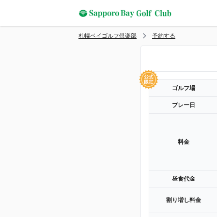
札幌ベイゴルフ倶楽部
予約する
ゴルフ場
プレー日
料金
昼食代金
割り増し料金