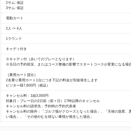
2サム: 保証
3サム: 保証
電動カート
2人 〜 4人
1ラウンド
キャディ付き
※キャディ付（歩いてのプレーとなります）
※当日の予約状況、またはコース整備の影響でスタートコースが変更になる場
［乗用カート貸出］
2名乗り乗用カート1台につき下記の料金が別途発生します
ビジター様7,800円（税込）
キャンセル料：1組3,000円
対象日：プレー日の2日前（前々日）17時以降のキャンセル
キャンセル料の請求先：予約時の予約代表者
キャンセル料の除外：「ゴルフ場がクローズとなった場合」、「天候の急変、
い場合」、「その他やむを得ない事情が発生した場合」