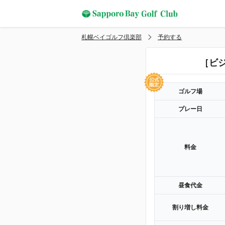
札幌ベイゴルフ倶楽部
予約する
［ビジ
ゴルフ場
プレー日
料金
昼食代金
割り増し料金