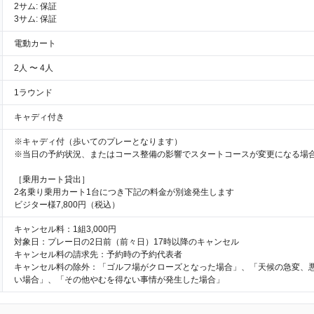
2サム: 保証
3サム: 保証
電動カート
2人 〜 4人
1ラウンド
キャディ付き
※キャディ付（歩いてのプレーとなります）
※当日の予約状況、またはコース整備の影響でスタートコースが変更になる場
［乗用カート貸出］
2名乗り乗用カート1台につき下記の料金が別途発生します
ビジター様7,800円（税込）
キャンセル料：1組3,000円
対象日：プレー日の2日前（前々日）17時以降のキャンセル
キャンセル料の請求先：予約時の予約代表者
キャンセル料の除外：「ゴルフ場がクローズとなった場合」、「天候の急変、
い場合」、「その他やむを得ない事情が発生した場合」