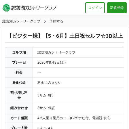
ログイン
新規登録
諏訪湖カントリークラブ
予約する
【ビジター様】【5・6月】土日祝セルフ☆3B以上
ゴルフ場
諏訪湖カントリークラブ
プレー日
2026年8月8日(土)
料金
---
昼食代金
料金に含まない
割り増し料
3サム: 0円
金
組み合わせ
3サム: 保証
カート種類
4,5人乗り乗用カート(GPSナビ付、電磁誘導式)
プレー人数
3人 〜 4人