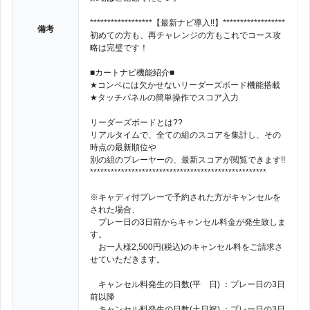
******************【最新ナビ導入!!】******************
備考
初めての方も、再チャレンジの方もこれでコース攻
略は完璧です！
■カートナビ機能紹介■
★コンペには欠かせないリーダーズボード機能搭載
★タッチパネルの簡単操作でスコア入力
リーダーズボードとは??
リアルタイムで、全ての組のスコアを集計し、その
時点の最新順位や
別の組のプレーヤーの、最新スコアが閲覧できます!!
***************************************************
※キャディ付プレーで予約された方がキャンセルを
された場合、
プレー日の3日前からキャンセル料金が発生致しま
す。
お一人様2,500円(税込)のキャンセル料をご請求さ
せていただきます。
キャンセル料発生の日数(平 日) ：プレー日の3日
前以降
キャンセル料発生の日数(土日祝) ：プレー日の3日