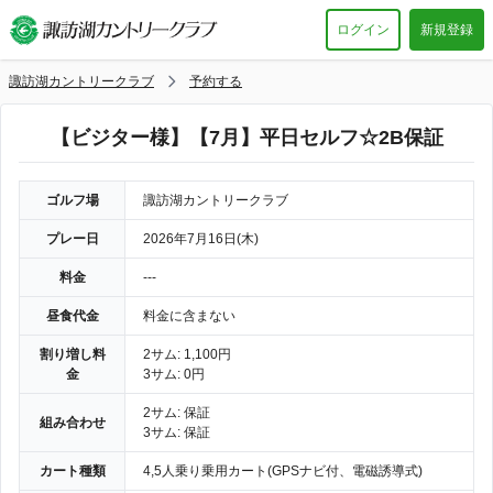
ログイン
新規登録
諏訪湖カントリークラブ
予約する
【ビジター様】【7月】平日セルフ☆2B保証
ゴルフ場
諏訪湖カントリークラブ
プレー日
2026年7月16日(木)
料金
---
昼食代金
料金に含まない
割り増し料
2サム: 1,100円
金
3サム: 0円
2サム: 保証
組み合わせ
3サム: 保証
カート種類
4,5人乗り乗用カート(GPSナビ付、電磁誘導式)