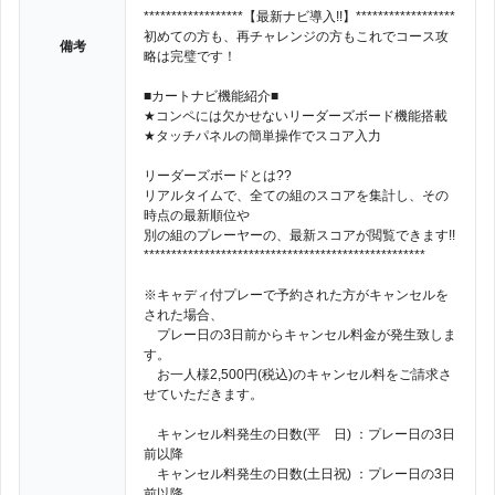
******************【最新ナビ導入!!】******************
初めての方も、再チャレンジの方もこれでコース攻
備考
略は完璧です！
■カートナビ機能紹介■
★コンペには欠かせないリーダーズボード機能搭載
★タッチパネルの簡単操作でスコア入力
リーダーズボードとは??
リアルタイムで、全ての組のスコアを集計し、その
時点の最新順位や
別の組のプレーヤーの、最新スコアが閲覧できます!!
***************************************************
※キャディ付プレーで予約された方がキャンセルを
された場合、
プレー日の3日前からキャンセル料金が発生致しま
す。
お一人様2,500円(税込)のキャンセル料をご請求さ
せていただきます。
キャンセル料発生の日数(平 日) ：プレー日の3日
前以降
キャンセル料発生の日数(土日祝) ：プレー日の3日
前以降