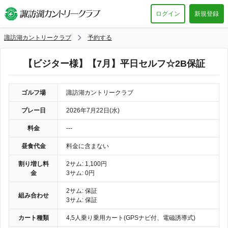
ログイン
新規登録
諏訪湖カントリークラブ
予約する
【ビジター様】【7月】平日セルフ☆2B保証
ゴルフ場
諏訪湖カントリークラブ
プレー日
2026年7月22日(水)
料金
---
昼食代金
料金に含まない
割り増し料
2サム: 1,100円
金
3サム: 0円
2サム: 保証
組み合わせ
3サム: 保証
カート種類
4,5人乗り乗用カート(GPSナビ付、電磁誘導式)