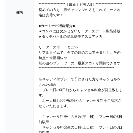
******************【最新ナビ導入!!】******************
初めての方も、再チャレンジの方もこれでコース攻
備考
略は完璧です！
■カートナビ機能紹介■
★コンペには欠かせないリーダーズボード機能搭載
★タッチパネルの簡単操作でスコア入力
リーダーズボードとは??
リアルタイムで、全ての組のスコアを集計し、その
時点の最新順位や
別の組のプレーヤーの、最新スコアが閲覧できます!!
***************************************************
※キャディ付プレーで予約された方がキャンセルを
された場合、
プレー日の3日前からキャンセル料金が発生致しま
す。
お一人様2,500円(税込)のキャンセル料をご請求さ
せていただきます。
キャンセル料発生の日数(平 日) ：プレー日の3日
前以降
キャンセル料発生の日数(土日祝) ：プレー日の3日
前以降