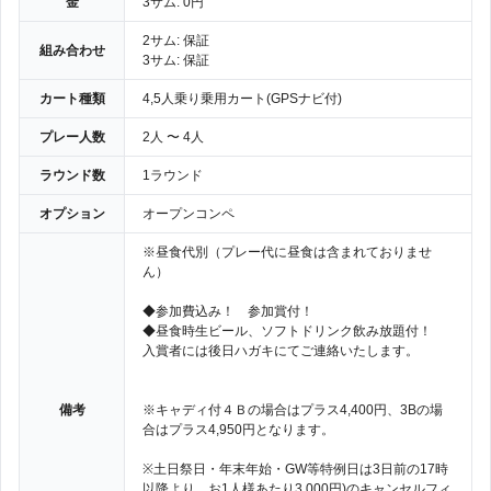
金
3サム: 0円
2サム: 保証
組み合わせ
3サム: 保証
カート種類
4,5人乗り乗用カート(GPSナビ付)
プレー人数
2人 〜 4人
ラウンド数
1ラウンド
オプション
オープンコンペ
※昼食代別（プレー代に昼食は含まれておりませ
ん）
◆参加費込み！ 参加賞付！
◆昼食時生ビール、ソフトドリンク飲み放題付！
入賞者には後日ハガキにてご連絡いたします。
備考
※キャディ付４Ｂの場合はプラス4,400円、3Bの場
合はプラス4,950円となります。
※土日祭日・年末年始・GW等特例日は3日前の17時
以降より、お1人様あたり3,000円)のキャンセルフィ