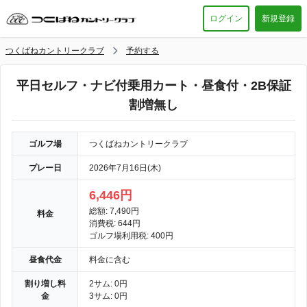
ログイン
新規登録
つくばねカントリークラブ
予約する
平日セルフ・ナビ付乗用カート・昼食付・2B保証
割増無し
ゴルフ場
つくばねカントリークラブ
プレー日
2026年7月16日(木)
6,446円
総額: 7,490円
料金
消費税: 644円
ゴルフ場利用税: 400円
昼食代金
料金に含む
割り増し料
2サム: 0円
金
3サム: 0円