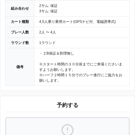
2サム: 保証
組み合わせ
3サム: 保証
カート種類
4,5人乗り乗用カート(GPSナビ付、電磁誘導式)
プレー人数
2人 〜 4人
ラウンド数
1ラウンド
・２B保証＆割増無し
※スタート時間の３０分前までにご来場くださいま
備考
すようお願いします。
※ハーフ２時間１５分でのプレー進行にご協力をお
願いします。
予約する