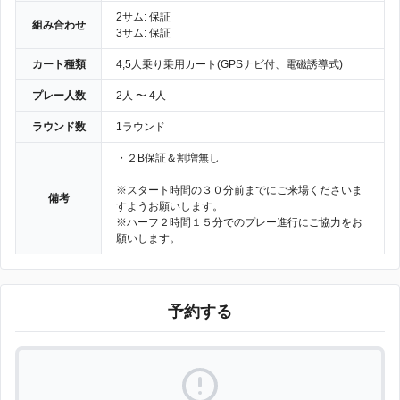
2サム: 保証
組み合わせ
3サム: 保証
カート種類
4,5人乗り乗用カート(GPSナビ付、電磁誘導式)
プレー人数
2人 〜 4人
ラウンド数
1ラウンド
・２B保証＆割増無し
※スタート時間の３０分前までにご来場くださいま
備考
すようお願いします。
※ハーフ２時間１５分でのプレー進行にご協力をお
願いします。
予約する