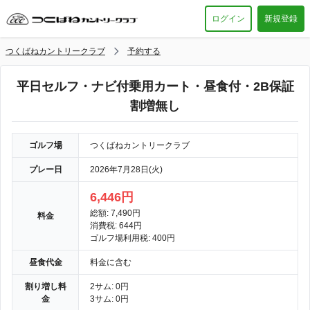
ログイン
新規登録
つくばねカントリークラブ
予約する
平日セルフ・ナビ付乗用カート・昼食付・2B保証
割増無し
ゴルフ場
つくばねカントリークラブ
プレー日
2026年7月28日(火)
6,446円
総額: 7,490円
料金
消費税: 644円
ゴルフ場利用税: 400円
昼食代金
料金に含む
割り増し料
2サム: 0円
金
3サム: 0円