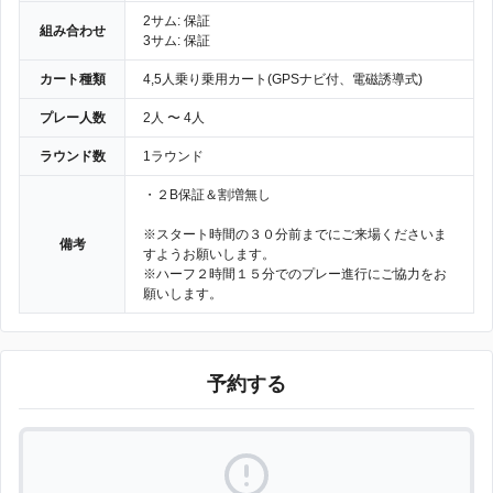
2サム: 保証
組み合わせ
3サム: 保証
カート種類
4,5人乗り乗用カート(GPSナビ付、電磁誘導式)
プレー人数
2人 〜 4人
ラウンド数
1ラウンド
・２B保証＆割増無し
※スタート時間の３０分前までにご来場くださいま
備考
すようお願いします。
※ハーフ２時間１５分でのプレー進行にご協力をお
願いします。
予約する