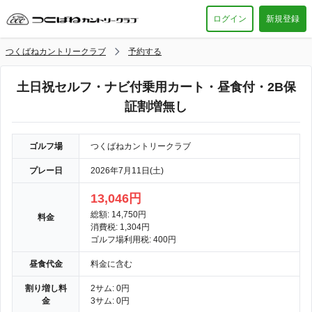
ログイン
新規登録
つくばねカントリークラブ
予約する
土日祝セルフ・ナビ付乗用カート・昼食付・2B保
証割増無し
ゴルフ場
つくばねカントリークラブ
プレー日
2026年7月11日(土)
13,046円
総額: 14,750円
料金
消費税: 1,304円
ゴルフ場利用税: 400円
昼食代金
料金に含む
割り増し料
2サム: 0円
金
3サム: 0円