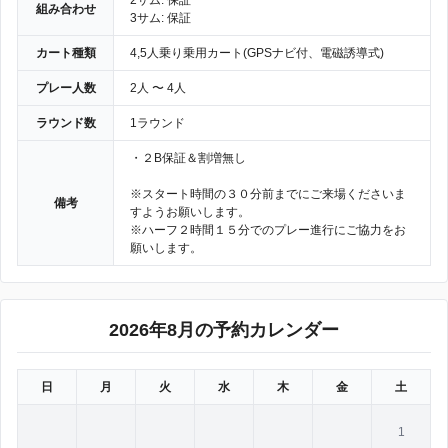
2サム: 保証
組み合わせ
3サム: 保証
カート種類
4,5人乗り乗用カート(GPSナビ付、電磁誘導式)
プレー人数
2人 〜 4人
ラウンド数
1ラウンド
・２B保証＆割増無し
※スタート時間の３０分前までにご来場くださいま
備考
すようお願いします。
※ハーフ２時間１５分でのプレー進行にご協力をお
願いします。
2026年8月の予約カレンダー
日
月
火
水
木
金
土
1