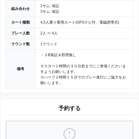
2サム: 保証
組み合わせ
3サム: 保証
カート種類
4,5人乗り乗用カート(GPSナビ付、電磁誘導式)
プレー人数
2人 〜 4人
ラウンド数
1ラウンド
・２B保証＆割増無し
※スタート時間の３０分前までにご来場くださいま
備考
すようお願いします。
※ハーフ２時間１５分でのプレー進行にご協力をお
願いします。
予約する