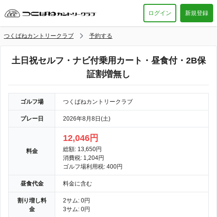
ログイン
新規登録
つくばねカントリークラブ
予約する
土日祝セルフ・ナビ付乗用カート・昼食付・2B保
証割増無し
ゴルフ場
つくばねカントリークラブ
プレー日
2026年8月8日(土)
12,046円
総額: 13,650円
料金
消費税: 1,204円
ゴルフ場利用税: 400円
昼食代金
料金に含む
割り増し料
2サム: 0円
金
3サム: 0円