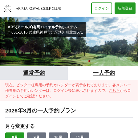
ログイン
新規登録
ARS(アールズ)有馬ロイヤル予約システム
〒651-1616 兵庫県神戸市北区淡河町北畑571
通常予約
一人予約
現在、ビジター様専用の予約カレンダーが表示されております。
各メンバー
様専用の予約カレンダーは、ログイン後に表示されますので、
こちら
からロ
グインしてご確認ください。
2026年8月の一人予約プラン
月を変更する
8月
9月
10月
11月