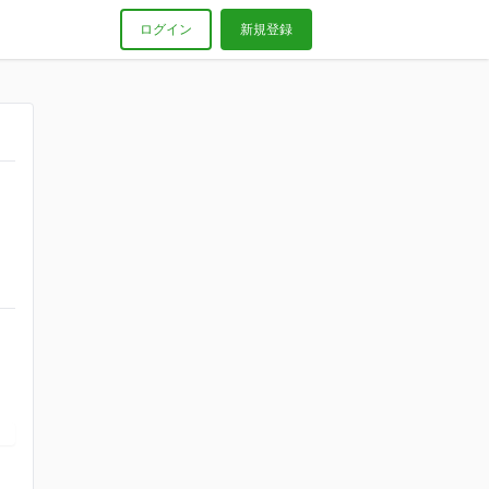
ログイン
新規登録