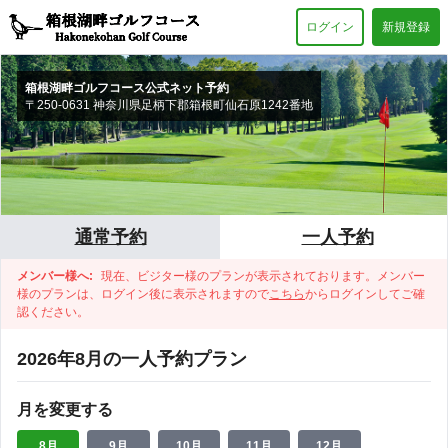
ログイン
新規登録
箱根湖畔ゴルフコース公式ネット予約
〒250-0631 神奈川県足柄下郡箱根町仙石原1242番地
通常予約
一人予約
メンバー様へ:
現在、ビジター様のプランが表示されております。メンバー
様のプランは、ログイン後に表示されますので
こちら
からログインしてご確
認ください。
2026年8月の一人予約プラン
月を変更する
8月
9月
10月
11月
12月