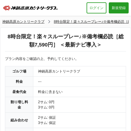
ログイン
新規登録
神鍋高原カントリークラブ
8時台限定！楽々スループレー♪※備考欄必読［総額
8時台限定！楽々スループレー♪※備考欄必読［総
額7,590円］ ＜最新ナビ導入＞
プラン内容をご確認の上、予約してください。
ゴルフ場
神鍋高原カントリークラブ
料金
---
昼食代金
料金に含まない
割り増し料
2サム: 0円
金
3サム: 0円
2サム: 保証
組み合わせ
3サム: 保証