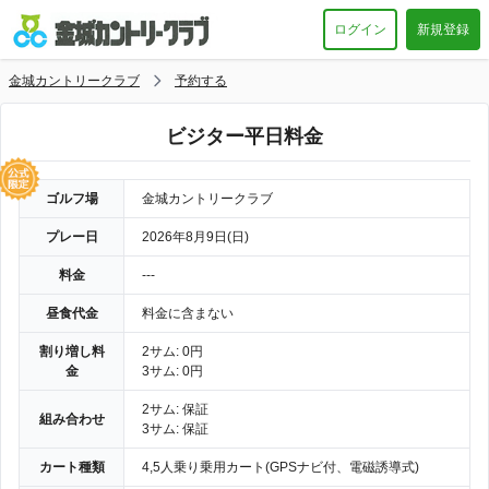
ログイン
新規登録
金城カントリークラブ
予約する
ビジター平日料金
ゴルフ場
金城カントリークラブ
プレー日
2026年8月9日(日)
料金
---
昼食代金
料金に含まない
割り増し料
2サム: 0円
金
3サム: 0円
2サム: 保証
組み合わせ
3サム: 保証
カート種類
4,5人乗り乗用カート(GPSナビ付、電磁誘導式)