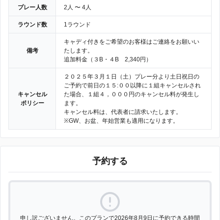
プレー人数
2人 〜 4人
ラウンド数
1ラウンド
キャディ付きをご希望のお客様はご連絡をお願いい
備考
たします。
追加料金（３B・４B 2,340円）
２０２５年３月１日（土）プレー分より土日祝日の
ご予約で前日の１５:００以降に１組キャンセルされ
キャンセル
た場合、１組４，０００円のキャンセル料が発生し
ポリシー
ます。
キャンセル料は、代表者に請求いたします。
※GW、お盆、年始営業も適用になります。
予約する
申し訳ございません。このプランで2026年8月9日に予約できる時間