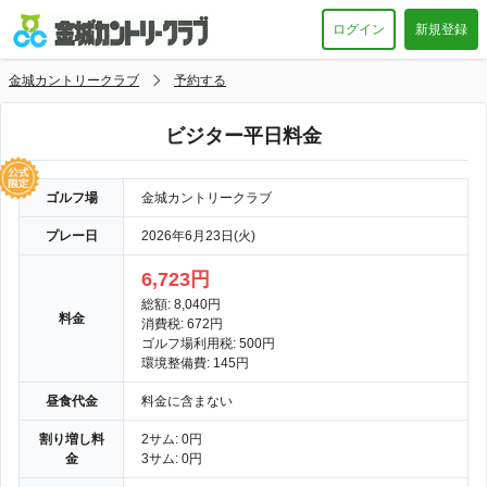
ログイン
新規登録
金城カントリークラブ
予約する
ビジター平日料金
ゴルフ場
金城カントリークラブ
プレー日
2026年6月23日(火)
6,723円
総額: 8,040円
料金
消費税: 672円
ゴルフ場利用税: 500円
環境整備費: 145円
昼食代金
料金に含まない
割り増し料
2サム: 0円
金
3サム: 0円