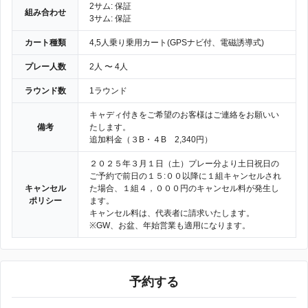
2サム: 保証
組み合わせ
3サム: 保証
カート種類
4,5人乗り乗用カート(GPSナビ付、電磁誘導式)
プレー人数
2人 〜 4人
ラウンド数
1ラウンド
キャディ付きをご希望のお客様はご連絡をお願いい
備考
たします。
追加料金（３B・４B 2,340円）
２０２５年３月１日（土）プレー分より土日祝日の
ご予約で前日の１５:００以降に１組キャンセルされ
キャンセル
た場合、１組４，０００円のキャンセル料が発生し
ポリシー
ます。
キャンセル料は、代表者に請求いたします。
※GW、お盆、年始営業も適用になります。
予約する