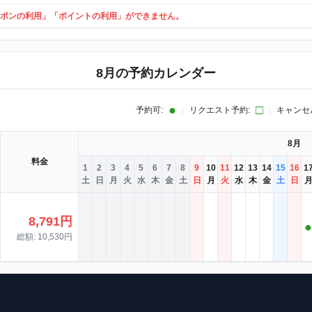
ポンの利用」「ポイントの利用」ができません。
8月の予約カレンダー
●
□
予約可:
|
リクエスト予約:
|
キャンセ
8月
料金
1
2
3
4
5
6
7
8
9
10
11
12
13
14
15
16
1
土
日
月
火
水
木
金
土
日
月
火
水
木
金
土
日
8,791円
●
総額: 10,530円