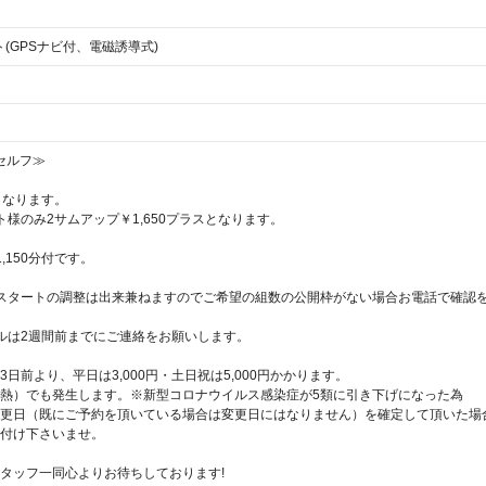
ト(GPSナビ付、電磁誘導式)
セルフ≫
となります。
ト様のみ2サムアップ￥1,650プラスとなります。
,150分付です。
スタートの調整は出来兼ねますのでご希望の組数の公開枠がない場合お電話で確認
ルは2週間前までにご連絡をお願いします。
日前より、平日は3,000円・土日祝は5,000円かかります。
熱）でも発生します。※新型コロナウイルス感染症が5類に引き下げになった為
更日（既にご予約を頂いている場合は変更日にはなりません）を確定して頂いた場
し付け下さいませ。
タッフ一同心よりお待ちしております!