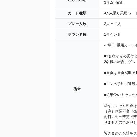
3サム: 保証
カート種類
4,5人乗り乗用カー
プレー人数
2人 〜 4人
ラウンド数
1ラウンド
≪平日･乗用カート
■2名様からの受付
2名様の場合、ゲス
■昼食は昼食補助￥1
■コンペ予約で連続
備考
■組単位のキャンセ
◎キャンセル料金は3
（注）体調不良（発
お日にちの変更で変
りませんのでお申
皆さまのご来場をス