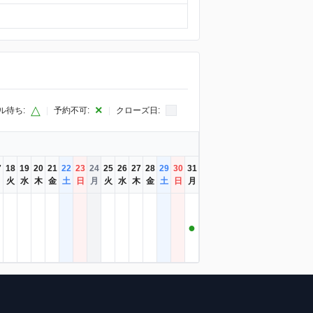
△
×
ル待ち:
|
予約不可:
|
クローズ日:
7
18
19
20
21
22
23
24
25
26
27
28
29
30
31
月
火
水
木
金
土
日
月
火
水
木
金
土
日
月
●