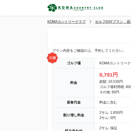
KOMAカントリークラブ
セルフDAYプラン 昼食
プラン内容をご確認の上、予約してください。
ゴルフ場
KOMAカントリー
8,791円
総額: 10,530円
料金
ゴルフ場利用税: 80
その他: 60円
昼食代金
料金に含む
2サム: 1,650円
割り増し料金
3サム: 0円
2サム: 保証
組み合わせ