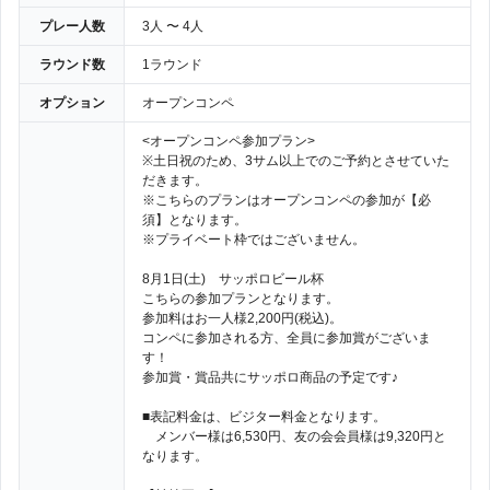
プレー人数
3人 〜 4人
ラウンド数
1ラウンド
オプション
オープンコンペ
<オープンコンペ参加プラン>
※土日祝のため、3サム以上でのご予約とさせていた
だきます。
※こちらのプランはオープンコンペの参加が【必
須】となります。
※プライベート枠ではございません。
8月1日(土) サッポロビール杯
こちらの参加プランとなります。
参加料はお一人様2,200円(税込)。
コンペに参加される方、全員に参加賞がございま
す！
参加賞・賞品共にサッポロ商品の予定です♪
■表記料金は、ビジター料金となります。
メンバー様は6,530円、友の会会員様は9,320円と
なります。