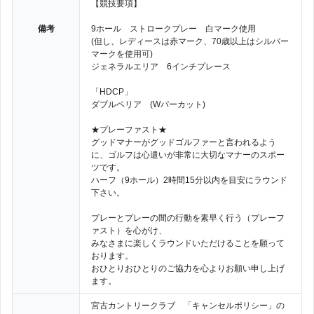
【競技要項】
備考
9ホール ストロークプレー 白マーク使用
(但し、レディースは赤マーク、70歳以上はシルバー
マークを使用可)
ジェネラルエリア 6インチプレース
「HDCP」
ダブルペリア (Wパーカット)
★プレーファスト★
グッドマナーがグッドゴルファーと言われるよう
に、ゴルフは心遣いが非常に大切なマナーのスポー
ツです。
ハーフ（9ホール）2時間15分以内を目安にラウンド
下さい。
プレーとプレーの間の行動を素早く行う（プレーフ
ァスト）を心がけ、
みなさまに楽しくラウンドいただけることを願って
おります。
おひとりおひとりのご協力を心よりお願い申し上げ
ます。
宮古カントリークラブ 「キャンセルポリシー」の