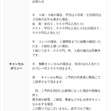
お知らせ
① １組・２組の場合、平日は２日前・土日祝日は
３日前の正午を過ぎた場合。
会 員・全日２，０００円(1人当たり)
ゲスト・平日２，０００円(1人当たり)/土日祝日３，
０００円(1人当たり)
② コンペの場合、１週間前までに組数の確定いた
だき、２組以上減った場合。
１組につき５，０００円。尚、１組の減少は対象外
です。
キャンセル
③ 無断キャンセルの場合は、当日のお1人当たり
ポリシー
のプレー代１００％頂きます。
④ キャンセル料は、ご予約の代表者に郵送にて
ご請求させて頂きます。
尚、ご予約を別日にお振替になった場合や危険を
伴う
悪天候や積雪、ご病気、事故などやむを得ずキャン
セルをする場合、
この限りではございません。必ずゴルフ場に