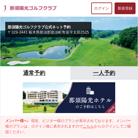
ログイン
新規登録
那須陽光ゴルフクラブ公式ネット予約
〒329-3441 栃木県那須郡那須町寄居字太田2525
通常予約
一人予約
メンバー様へ:
現在、ビジター様のプランが表示されております。メンバー
様のプランは、ログイン後に表示されますので
こちら
からログインしてご確
認ください。