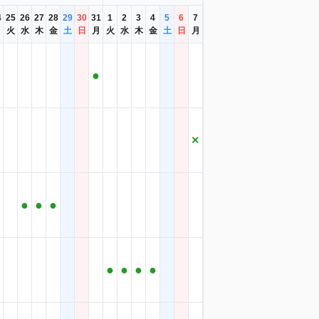
4
25
26
27
28
29
30
31
1
2
3
4
5
6
7
月
火
水
木
金
土
日
月
火
水
木
金
土
日
月
●
×
●
●
●
●
●
●
●