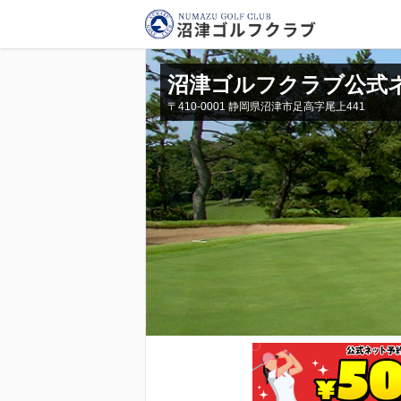
沼津ゴルフクラブ公式
〒410-0001 静岡県沼津市足高字尾上441