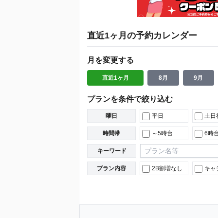
直近1ヶ月の予約カレンダー
月を変更する
直近1ヶ月
8月
9月
プランを条件で絞り込む
曜日
平日
土日
時間帯
～5時台
6時
キーワード
プラン内容
2B割増なし
キャ