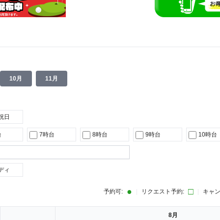
10月
11月
祝日
台
7時台
8時台
9時台
10時台
ディ
●
□
予約可:
|
リクエスト予約:
|
キャン
8月