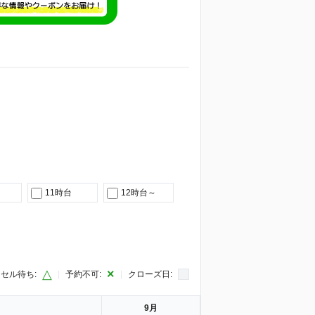
11時台
12時台～
△
×
セル待ち:
|
予約不可:
|
クローズ日:
9月