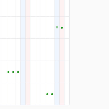
×
●
●
●
●
●
●