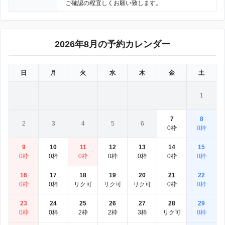
ご確認の程宜しくお願い致します。
2026年8月の予約カレンダー
日
月
火
水
木
金
土
1
7
8
2
3
4
5
6
0枠
0枠
9
10
11
12
13
14
15
0枠
0枠
0枠
0枠
0枠
0枠
0枠
16
17
18
19
20
21
22
0枠
0枠
リク可
リク可
リク可
0枠
0枠
23
24
25
26
27
28
29
0枠
0枠
2枠
2枠
3枠
リク可
0枠