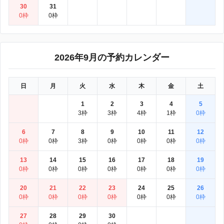
30
31
0枠
0枠
2026年9月の予約カレンダー
日
月
火
水
木
金
土
1
2
3
4
5
3枠
3枠
4枠
1枠
0枠
6
7
8
9
10
11
12
0枠
0枠
3枠
0枠
0枠
0枠
0枠
13
14
15
16
17
18
19
0枠
0枠
0枠
0枠
0枠
0枠
0枠
20
21
22
23
24
25
26
0枠
0枠
0枠
0枠
0枠
0枠
0枠
27
28
29
30