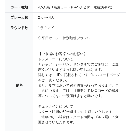
カート種類
4,5人乗り乗用カート(GPSナビ付、電磁誘導式)
プレー人数
2人 〜 4人
ラウンド数
1ラウンド
◇平日セルフ・特別割引プラン◇
【ご来場のお客様へのお願い】
ドレスコードについて
Ｔシャツ、ジーパン、サンダルでのご来場は、ご遠
慮くださいますようお願い申し上げます。
詳しくは、HPに記載されているドレスコードページ
をご一読ください。
備考
また、夏季において緩和措置も行っております。こ
ちらにつきましては、《重要》ドレスコードの緩和
等についてをご一読頂けますと幸いです。
チェックインについて
スタート時間の30分前までにお願いいたします。
ご連絡のない場合はスタート時間をゴルフ場にて変
更させていただきます。