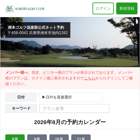
ログイン
新規登録
洲本ゴルフ倶楽部公式ネット予約
〒656-0042 兵庫県洲本市池内1262
メンバー様へ:
現在、ビジター様のプランが表示されております。メンバー
様のプランは、ログイン後に表示されますので
こちら
からログインしてご確
認ください。
日付
▶日付を直接選択
キーワード
2026年8月の予約カレンダー
8月
9月
10月
11月